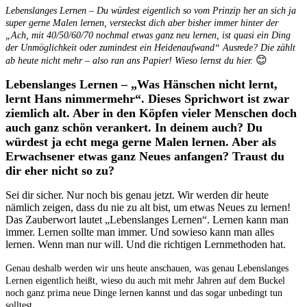
Lebenslanges Lernen – Du würdest eigentlich so vom Prinzip her an sich ja
super gerne Malen lernen, versteckst dich aber bisher immer hinter der
„Ach, mit 40/50/60/70 nochmal etwas ganz neu lernen, ist quasi ein Ding
der Unmöglichkeit oder zumindest ein Heidenaufwand“ Ausrede? Die zählt
😊
ab heute nicht mehr – also ran ans Papier! Wieso lernst du hier.
Lebenslanges Lernen – „Was Hänschen nicht lernt,
lernt Hans nimmermehr“. Dieses Sprichwort ist zwar
ziemlich alt. Aber in den Köpfen vieler Menschen doch
auch ganz schön verankert. In deinem auch? Du
würdest ja echt mega gerne Malen lernen. Aber als
Erwachsener etwas ganz Neues anfangen? Traust du
dir eher nicht so zu?
Sei dir sicher. Nur noch bis genau jetzt. Wir werden dir heute
nämlich zeigen, dass du nie zu alt bist, um etwas Neues zu lernen!
Das Zauberwort lautet „Lebenslanges Lernen“. Lernen kann man
immer. Lernen sollte man immer. Und sowieso kann man alles
lernen. Wenn man nur will. Und die richtigen Lernmethoden hat.
Genau deshalb werden wir uns heute anschauen, was genau Lebenslanges
Lernen eigentlich heißt, wieso du auch mit mehr Jahren auf dem Buckel
noch ganz prima neue Dinge lernen kannst und das sogar unbedingt tun
solltest.